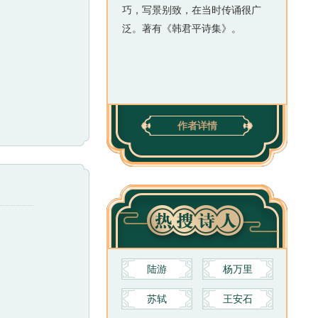
巧，写景别致，在当时传诵很广
泛。著有《韩君平诗集》。
作者详情
陆游
杨万里
苏轼
王安石