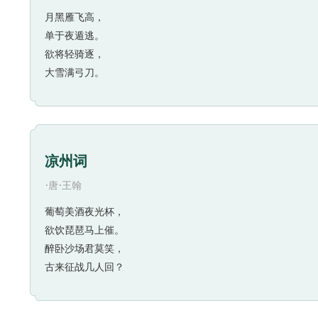
月黑雁飞高，
单于夜遁逃。
欲将轻骑逐，
大雪满弓刀。
凉州词
·
·
唐
王翰
葡萄美酒夜光杯，
欲饮琵琶马上催。
醉卧沙场君莫笑，
古来征战几人回？