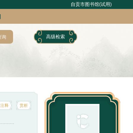
自贡市图书馆(试用)
句
高级检索
查询
注释
赏析