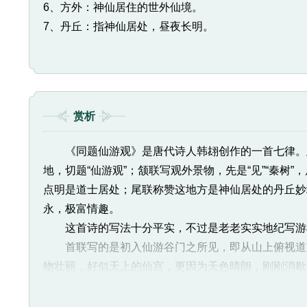
6、方外：神仙居住的世外仙境。
7、丹丘：指神仙居处，昼夜长明。
赏析
《同题仙游观》是唐代诗人韩翃创作的一首七律。此
地，切题“仙游观”；颔联写观外景物，先是“见”“秦树”，
点明是道士居处；尾联称赞这地方是神仙居处的丹丘妙
永，极富情趣。
这首诗的写法十分平实，不过是老老实实地纪写游程
首联写的是初入仙游谷门之所见，即从山上俯视道观
物壮丽，好似天上的仙宫，更因为天色晴朗，刚刚消歇
出很好的铺垫。首句中的“初”字，《全唐诗》版作“下
颔联也是写仙游观的外景，但不是俯视，而是远望，点