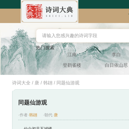
热门搜索
江南
李白
登鹳雀楼
白日依山尽
诗词大全
/
唐
/
韩翃
/
同题仙游观
同题仙游观
·作者·
韩翃
·朝代·
唐
仙台初见五城楼，