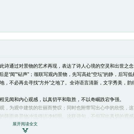
诗通过对景物的艺术再现，表达了诗人心境的空灵和出世之念
后是“闻”“砧声”；颈联写观内景物，先写高处“空坛”的静，后写低
地，不必再去寻找“方外”之地了。全诗语言清新，文字秀美，韵
见闻和内心观感，以真切平和取胜，不以奇崛跌宕争强。
，为观中建筑的壮丽而赞叹；同时也附带写出心中的欣悦，这
的阵雨将景物冲洗得洁净鲜明。这联诗句，不但写出真切的观感
展开阅读全文
”字，则俯视的意思更为鲜明。

明此刻是秋天的傍晚，并自然引发怀古的幽情。“秦树”与“汉