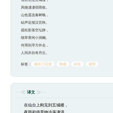
风物凄凄宿雨收。
山色遥连秦树晚，
砧声近报汉宫秋。
疏松影落空坛静，
细草香闲小洞幽。
何用别寻方外去，
人间亦自有丹丘。
标签：
唐诗三百首
情感
向往
游历
译文
在仙台上刚见到五城楼，
夜雨初停景物冷落凄清。