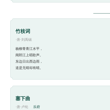
景，而是借指，不过是描写平常的古树、平常的砧声而已
氛，增加历史色彩。有了这样的修饰限定，使得时间张
生不老的仙家主旨暗中契合，特别适宜观赏道观的题材
的李颀所作七律《送魏万之京》就有一联云：“关城树
竹枝词
颈联诗意一转，正合“起承转合”的构思要求。从景
·
·
唐
刘禹锡
倾诉观感，写的是游赏观景时内心的体验。景物是疏松
驳的树影遮掩着大殿的祭坛，四下里一派寂静；细弱柔
杨柳青青江水平，
人公对出世生活的悠然向往。
闻郎江上唱歌声。
尾联收结全诗，从构思上说，正符合“合”的要求。此
东边日出西边雨，
者对闲适生活的向往。此地名称“仙游”，这一结语显得
道是无晴却有晴。
作者见到仙游观，正是宿雨初收、风物凄清的时候。
秋天。疏疏落落的青松投下纵横的树影，道坛上空寂宁
的景物。全诗就这样情景交融地纪写了游赏仙游观的见
基本特点。其写法平实规范，但又笔势灵活，如视角的
塞下曲
十分顺畅。
·
·
唐
卢纶
乐府