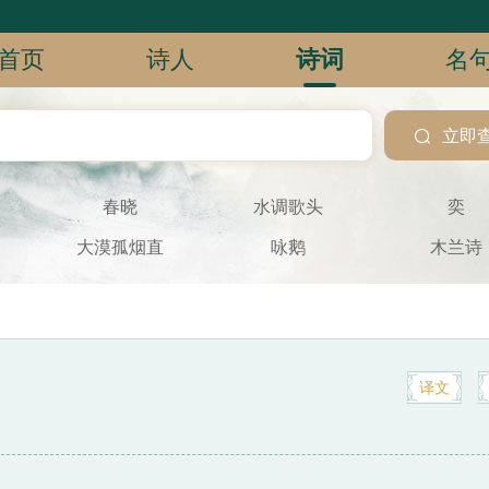
首页
诗人
诗词
名

立即
春晓
水调歌头
奕
大漠孤烟直
咏鹅
木兰诗
译文