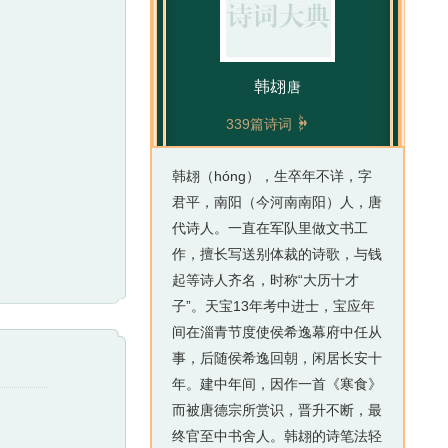
韩翃
唐

339篇诗词
韩翃（hóng），生卒年不详，字
君平，南阳（今河南南阳）人，唐
代诗人。一直在军队里做文书工
作，擅长写送别体裁的诗歌，与钱
起等诗人齐名，时称“大历十才
子”。天宝13年考中进士，宝应年
间在淄青节度使侯希逸幕府中任从
事，后随侯希逸回朝，闲居长安十
年。建中年间，因作一首《寒食》
而被唐德宗所赏识，晋升不断，最
终官至中书舍人。韩翃的诗笔法轻