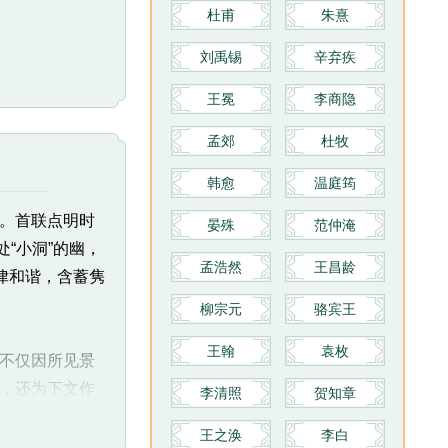
杜甫
朱熹
刘禹锡
辛弃疾
王冕
李商隐
孟郊
杜牧
韩愈
温庭筠
。首联点明时
晏殊
范仲淹
处“小洞”的幽，
孟浩然
王昌龄
律和谐，含蓄隽
柳宗元
骆宾王
王翰
袁枚
不仅因所见景
，还为下文作
李清照
贺知章
王之涣
李白
宫”都不是实