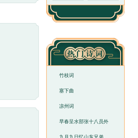
了渲染古朴气
月，与寻访长
唐诗三百首》
由描述见闻转入
联意谓稀疏斑
透露出抒情主
竹枝词
所，表达了作
塞下曲
着汉宫进入了
的是道观幽静
凉州词
，是这首诗的
合所咏对象，
早春呈水部张十八员外
九月九日忆山东兄弟