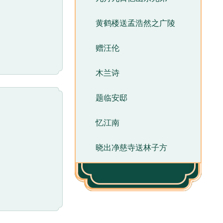
黄鹤楼送孟浩然之广陵
赠汪伦
木兰诗
题临安邸
忆江南
晓出净慈寺送林子方