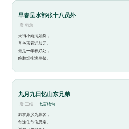
早春呈水部张十八员外
·
·
唐
韩愈
天街小雨润如酥，
草色遥看近却无。
最是一年春好处，
绝胜烟柳满皇都。
九月九日忆山东兄弟
·
·
唐
王维
七言绝句
独在异乡为异客，
每逢佳节倍思亲。