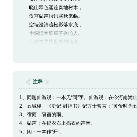
晓山翠色遥连秦地树木，
汉宫砧声报讯寒秋来临。
空坛澄清疏松影落水底，
小洞清幽细草芳香沁人。
何必去寻找世外的仙境，
人世间就有美好的桃源。
注释
1、同题仙游观：一本无“同”字。仙游观：在今河南嵩
2、五城楼：《史记·封禅书》记方士曾言：“黄帝时为
3、宿雨：隔宿的雨。
4、砧声：在捣衣石上捣衣的声音。
5、闲：一本作“开”。