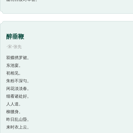
醉垂鞭
·
·
宋
张先
双蝶绣罗裙。
东池宴。
初相见。
朱粉不深匀。
闲花淡淡春。
细看诸处好。
人人道。
柳腰身。
昨日乱山昏。
来时衣上云。