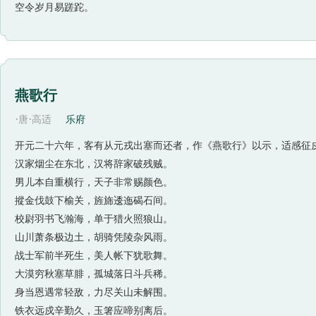
空令岁月易蹉跎。
燕歌行
·
·
唐
高适
乐府
开元二十六年，客有从元戎出塞而还者，作《燕歌行》以示，适感征
汉家烟尘在东北，汉将辞家破残贼。
男儿本自重横行，天子非常赐颜色。
摐金伐鼓下榆关，旌旆逶迤碣石间。
校尉羽书飞瀚海，单于猎火照狼山。
山川萧条极边土，胡骑凭陵杂风雨。
战士军前半死生，美人帐下犹歌舞。
大漠穷秋塞草腓，孤城落日斗兵稀。
身当恩遇常轻敌，力尽关山未解围。
铁衣远戍辛勤久，玉箸应啼别离后。