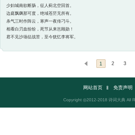
少妇城南欲断肠，征人蓟北空回首。
边庭飘飖那可度，绝域苍茫无所有。
杀气三时作阵云，寒声一夜传刁斗。
相看白刃血纷纷，死节从来岂顾勋！
君不见沙场征战苦，至今犹忆李将军。
2
3
1

网站首页
免责声明
Copyright ◎2012-2018 诗词大典 All R