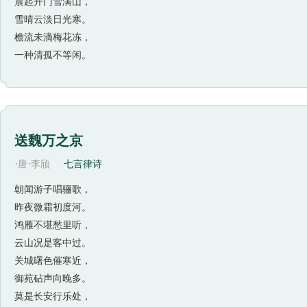
晨起开门雪满山，
雪晴云淡日光寒。
檐流未滴梅花冻，
一种清孤不等闲。
送魏万之京
·
·
唐
李颀
七言律诗
朝闻游子唱骊歌，
昨夜微霜初度河。
鸿雁不堪愁里听，
云山况是客中过。
关城曙色催寒近，
御苑砧声向晚多。
莫是长安行乐处，