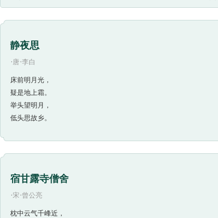
神话
苦难
对话
温庭筠
晏殊
范仲淹
孟浩然
王昌龄
柳宗元
白居易
王维
卢纶
李绅
弘历
屈大均
查慎
静夜思
·
·
唐
李白
床前明月光，
疑是地上霜。
举头望明月，
低头思故乡。
宿甘露寺僧舍
·
·
宋
曾公亮
枕中云气千峰近，