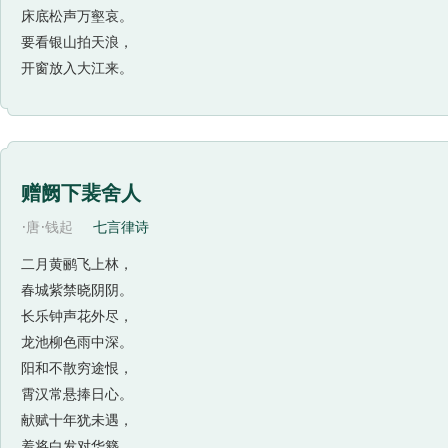
床底松声万壑哀。
要看银山拍天浪，
开窗放入大江来。
赠阙下裴舍人
·
·
唐
钱起
七言律诗
二月黄鹂飞上林，
春城紫禁晓阴阴。
长乐钟声花外尽，
龙池柳色雨中深。
阳和不散穷途恨，
霄汉常悬捧日心。
献赋十年犹未遇，
羞将白发对华簪。