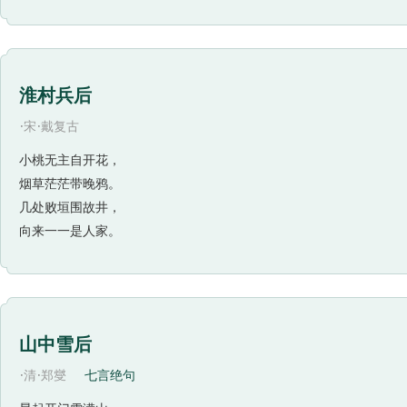
淮村兵后
·
·
宋
戴复古
小桃无主自开花，
烟草茫茫带晚鸦。
几处败垣围故井，
向来一一是人家。
山中雪后
·
·
清
郑燮
七言绝句