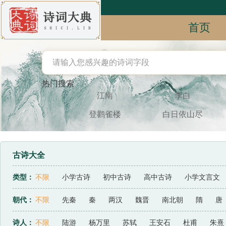
首页
热门搜索
江南
李白
登鹳雀楼
白日依山尽
古诗大全
类型：
不限
小学古诗
初中古诗
高中古诗
小学文言文
宋词三百首
古诗十九首
节气
闺思
追忆
忧愁
朝代：
不限
先秦
秦
两汉
魏晋
南北朝
隋
唐
史论
传记
驳论
劝谏
小说
公文
历史
诗人：
不限
陆游
杨万里
苏轼
王安石
杜甫
朱熹