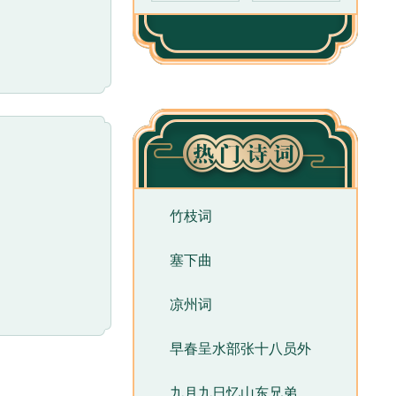
竹枝词
塞下曲
凉州词
早春呈水部张十八员外
九月九日忆山东兄弟