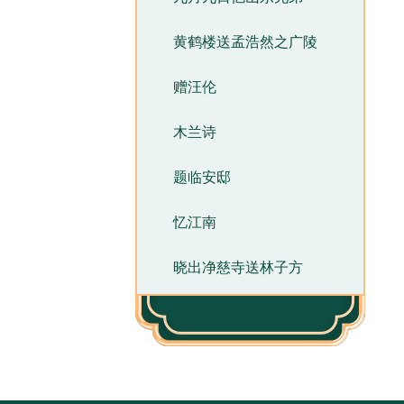
黄鹤楼送孟浩然之广陵
赠汪伦
木兰诗
题临安邸
忆江南
晓出净慈寺送林子方