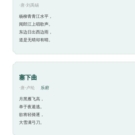
·
·
唐
刘禹锡
杨柳青青江水平，
闻郎江上唱歌声。
东边日出西边雨，
道是无晴却有晴。
塞下曲
·
·
唐
卢纶
乐府
月黑雁飞高，
单于夜遁逃。
欲将轻骑逐，
大雪满弓刀。