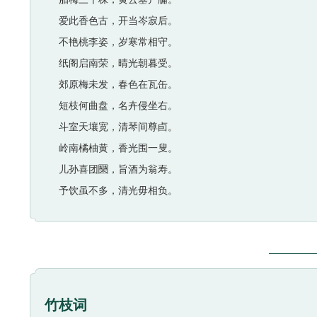
爱此香色古，开当岑寂后。
不艳桃李姿，岁寒常相守。
纸阁启南荣，晴光朝暮受。
郊原梅未发，春色在瓦缶。
短枝何曲盘，名卉侵坐右。
斗室天壤宽，清琴间尊卣。
岭南橘柚黄，香光围一叟。
儿孙喜团圞，旨酒为翁寿。
予饮虽不多，清光毋相负。
竹枝词