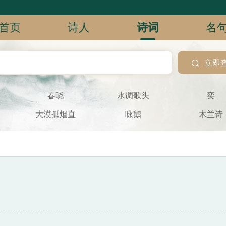
首页
诗人
诗词
名

立即
春晓
水调歌头
奕
大漠孤烟直
咏鹅
木兰诗