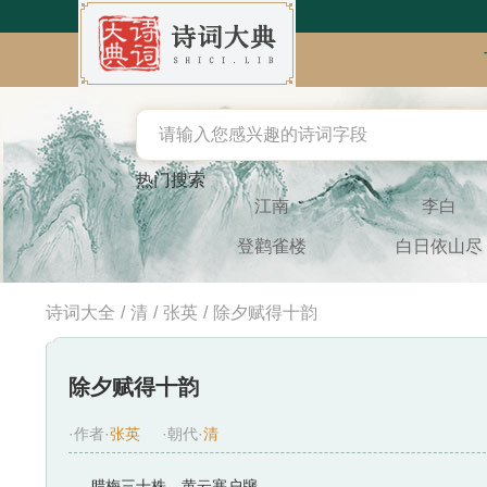
热门搜索
江南
李白
登鹳雀楼
白日依山尽
诗词大全
/
清
/
张英
/
除夕赋得十韵
除夕赋得十韵
·作者·
张英
·朝代·
清
腊梅三十株，黄云塞户牖。