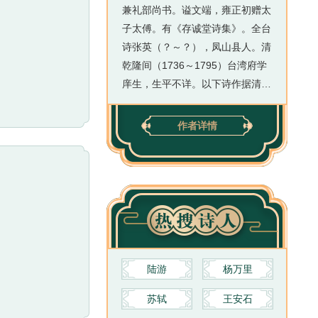
兼礼部尚书。谥文端，雍正初赠太
子太傅。有《存诚堂诗集》。全台
诗张英（？～？），凤山县人。清
乾隆间（1736～1795）台湾府学
庠生，生平不详。以下诗作据清修
台湾方志所引辑录。（余美玲撰）
清诗别裁集字敦复，江南桐城人。
作者详情
康熙丁未进士，官至大学士，谥文
端。著有《存诚堂诗集》。○本朝
应制诗共推文端，入词馆者，奉为
枕中秘，而风格性灵不系此也。特
取高旷数篇，以著公之风概。
陆游
杨万里
苏轼
王安石