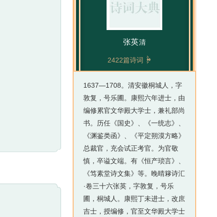
张英
清

2422篇诗词
1637—1708。清安徽桐城人，字
敦复，号乐圃。康熙六年进士，由
编修累官文华殿大学士，兼礼部尚
书。历任《国史》、《一统志》、
《渊鉴类函》、《平定朔漠方略》
总裁官，充会试正考官。为官敬
慎，卒谥文端。有《恒产琐言》、
《笃素堂诗文集》等。晚晴簃诗汇
·卷三十六张英，字敦复，号乐
圃，桐城人。康熙丁未进士，改庶
吉士，授编修，官至文华殿大学士