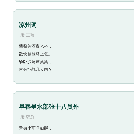
凉州词
·
·
唐
王翰
葡萄美酒夜光杯，
欲饮琵琶马上催。
醉卧沙场君莫笑，
古来征战几人回？
早春呈水部张十八员外
·
·
唐
韩愈
天街小雨润如酥，