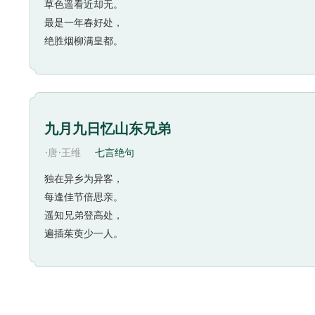
草色遥看近却无。
最是一年春好处，
绝胜烟柳满皇都。
九月九日忆山东兄弟
·
·
唐
王维
七言绝句
独在异乡为异客，
每逢佳节倍思亲。
遥知兄弟登高处，
遍插茱萸少一人。