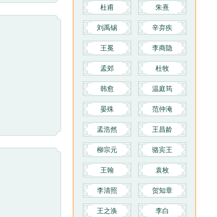
杜甫
朱熹
刘禹锡
辛弃疾
王冕
李商隐
孟郊
杜牧
韩愈
温庭筠
晏殊
范仲淹
孟浩然
王昌龄
柳宗元
骆宾王
王翰
袁枚
李清照
贺知章
王之涣
李白