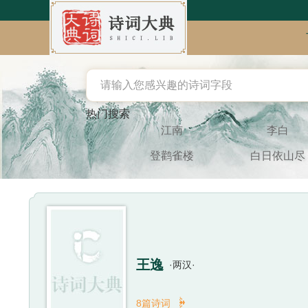
热门搜索
江南
李白
登鹳雀楼
白日依山尽
王逸
·两汉·

8篇诗词