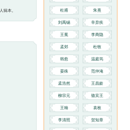
杜甫
朱熹
人辑本。
刘禹锡
辛弃疾
王冕
李商隐
孟郊
杜牧
韩愈
温庭筠
晏殊
范仲淹
孟浩然
王昌龄
柳宗元
骆宾王
王翰
袁枚
李清照
贺知章