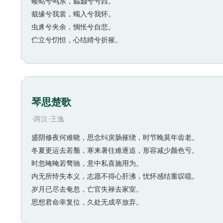
蝼蛄兮鸣东，蟊蠽兮号西。
蛓缘兮我裳，蠋入兮我怀。
虫豸兮夹余，惆怅兮自悲。
伫立兮忉怛，心结縎兮折摧。
琴思楚歌
·
·
两汉
王逸
盛阴修夜何难晓，思念纠戾肠摧绕，时节晚莫年齿老。
冬夏更运去若颓，寒来暑往难逐追，形容减少颜色亏。
时忽晻晻若骛驰，意中私喜施用为。
内无所恃失本义，志愿不得心肝沸，忧怀感结重叹噫。
岁月已尽去奄忽，亡官失禄去家室。
思想君命幸复位，久处无成卒放弃。