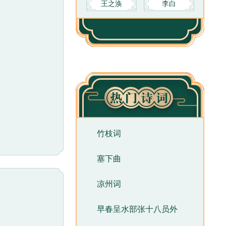
王之涣
李白
竹枝词
塞下曲
凉州词
早春呈水部张十八员外