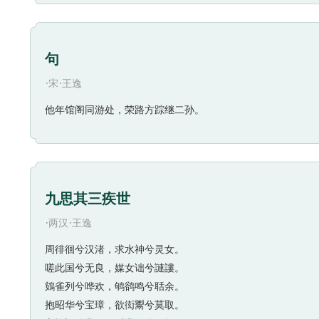
句
·
·
宋
王逸
他年馆阁同游处，荣路方踪继二孙。
九思其三疾世
·
·
两汉
王逸
周徘徊兮汉渚，求水神兮灵女。
嗟此国兮无良，媒女诎兮謰謱。
鴳雀列兮哗欢，鸲鹆鸣兮聒余。
抱昭华兮宝璋，欲衒鬻兮莫取。