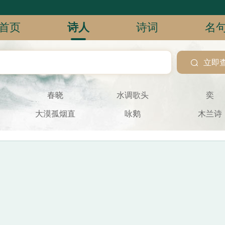
首页
诗人
诗词
名

立即
春晓
水调歌头
奕
大漠孤烟直
咏鹅
木兰诗