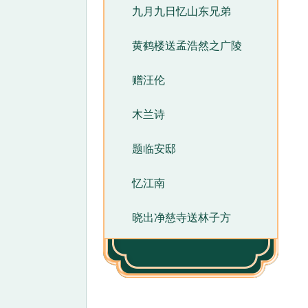
九月九日忆山东兄弟
黄鹤楼送孟浩然之广陵
赠汪伦
木兰诗
题临安邸
忆江南
晓出净慈寺送林子方