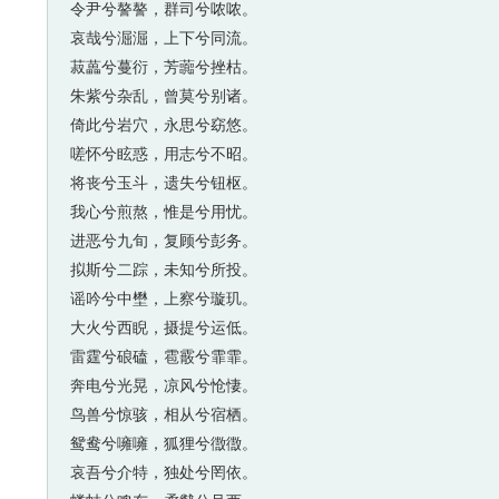
令尹兮謷謷，群司兮哝哝。
哀哉兮淈淈，上下兮同流。
菽藟兮蔓衍，芳虈兮挫枯。
朱紫兮杂乱，曾莫兮别诸。
倚此兮岩穴，永思兮窈悠。
嗟怀兮眩惑，用志兮不昭。
将丧兮玉斗，遗失兮钮枢。
我心兮煎熬，惟是兮用忧。
进恶兮九旬，复顾兮彭务。
拟斯兮二踪，未知兮所投。
谣吟兮中壄，上察兮璇玑。
大火兮西睨，摄提兮运低。
雷霆兮硠磕，雹霰兮霏霏。
奔电兮光晃，凉风兮怆悽。
鸟兽兮惊骇，相从兮宿栖。
鸳鸯兮噰噰，狐狸兮徾徾。
哀吾兮介特，独处兮罔依。