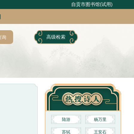
自贡市图书馆(试用)
句
高级检索
查询
陆游
杨万里
苏轼
王安石