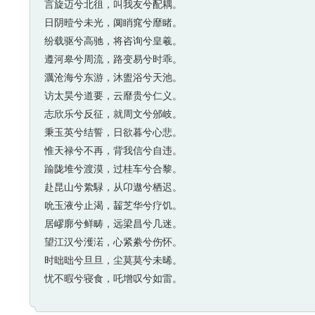
言旋迈兮北徂，叫我友兮配耦。
日阴曀兮未光，阒睄窕兮靡睹。
纷载驱兮高驰，将咨询兮皇羲。
遵河皋兮周流，路变易兮时乖。
濿沧海兮东游，沐盥浴兮天池。
访太昊兮道要，云靡贵兮仁义。
志欣乐兮反征，就周文兮邠岐。
秉玉英兮结誓，日欲暮兮心悲。
惟天禄兮不再，背我信兮自违。
踰陇堆兮渡漠，过桂车兮合黎。
赴昆山兮絷騄，从卬遨兮栖迟。
吮玉液兮止渴，齧芝华兮疗饥。
居嵺廓兮鲜畴，远梁昌兮几迷。
望江汉兮濩渃，心紧絭兮伤怀。
时昢昢兮旦旦，尘莫莫兮未晞。
忧不暇兮寝食，吒增叹兮如雷。