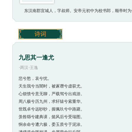
东汉南郡宜城人，字叔师。安帝元初中为校书郎，顺帝时为
诗词
九思其一逢尤
·
·
两汉
王逸
悲兮愁，哀兮忧。
天生我兮当闇时，被诼谮兮虚获尤。
心烦愦兮意无聊，严载驾兮出戏游。
周八极兮历九州，求轩辕兮索重华。
世既卓兮远眇眇，握佩玖兮中路躇。
羡咎繇兮建典谟，懿风后兮受瑞图。
悯余命兮遭六极，委玉质兮于泥涂。