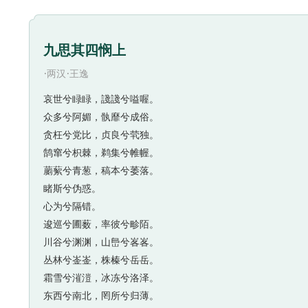
九思其四悯上
·
·
两汉
王逸
哀世兮睩睩，諓諓兮嗌喔。
众多兮阿媚，骫靡兮成俗。
贪枉兮党比，贞良兮茕独。
鹄窜兮枳棘，鹈集兮帷幄。
蘮蕠兮青葱，稿本兮萎落。
睹斯兮伪惑。
心为兮隔错。
逡巡兮圃薮，率彼兮畛陌。
川谷兮渊渊，山峊兮峉峉。
丛林兮崟崟，株榛兮岳岳。
霜雪兮漼溰，冰冻兮洛泽。
东西兮南北，罔所兮归薄。