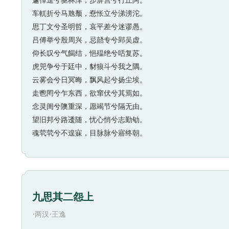
遽傽遑兮驱林泽，步屏营兮行丘阿。
车軏折兮马虺颓，憃怅立兮涕滂沱。
思丁文兮圣明哲，哀平差兮迷谬愚。
吕傅举兮殷周兴，忌嚭专兮郢吴虚。
仰长叹兮气餲结，悒殟绝兮咶复苏。
虎兕争兮于廷中，豺狼斗兮我之隅。
云雾会兮日冥晦，飘风起兮扬尘埃。
走鬯罔兮乍东西，欲窜伏兮其焉如。
念灵闺兮隩重深，愿竭节兮隔无由。
望旧邦兮路逶随，忧心悄兮志勤劬。
魂茕茕兮不遑寐，目脉脉兮寤终朝。
九思其二怨上
·
·
两汉
王逸